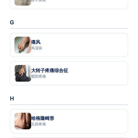
G
痛风
风湿病
大转子疼痛综合征
髋部疼痛
H
哈格隆畸形
足跟疼痛