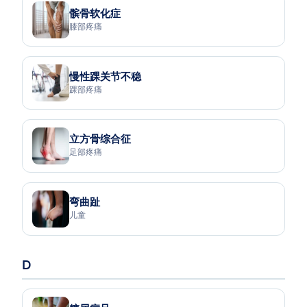
髌骨软化症
膝部疼痛
慢性踝关节不稳
踝部疼痛
立方骨综合征
足部疼痛
弯曲趾
儿童
D