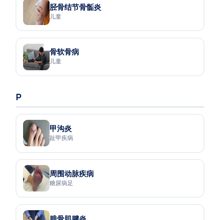
胫骨结节骨骺炎
儿童
骨软骨病
儿童
P
甲沟炎
趾甲疾病
周围动脉疾病
糖尿病足
腓骨肌腱炎