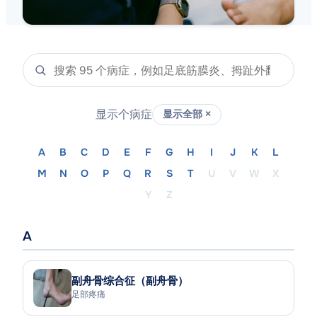
显示
个病症
显示全部 ×
A
B
C
D
E
F
G
H
I
J
K
L
M
N
O
P
Q
R
S
T
U
V
W
X
Y
Z
A
副舟骨综合征（副舟骨）
足部疼痛