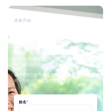
准备开始
在新加坡预约足科咨询
无论您正受持续足痛、运动损伤、孩子的步态问
题，或需要糖尿病足检查的困扰，我们位于波那
维斯达、乌节路与巴耶利峇的足科医师都乐意协
助您找到清晰的下一步。预约现已开放线上办
理，团队会为您安排合适的分诊所与就诊日期。
偏好通话？致电
+65 6990 4574
周一至周六，上午9点至下午6点
姓名
*