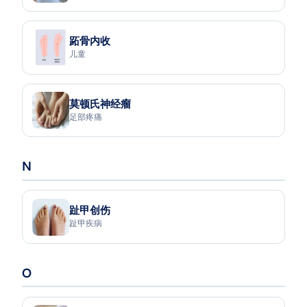
跖骨内收
儿童
莫顿氏神经瘤
足部疼痛
N
趾甲创伤
趾甲疾病
O