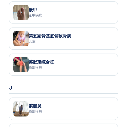
嵌甲
趾甲疾病
第五跖骨基底骨软骨病
儿童
髂胫束综合征
膝部疼痛
J
髌腱炎
膝部疼痛