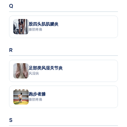
Q
股四头肌肌腱炎
膝部疼痛
R
足部类风湿关节炎
风湿病
跑步者膝
膝部疼痛
S