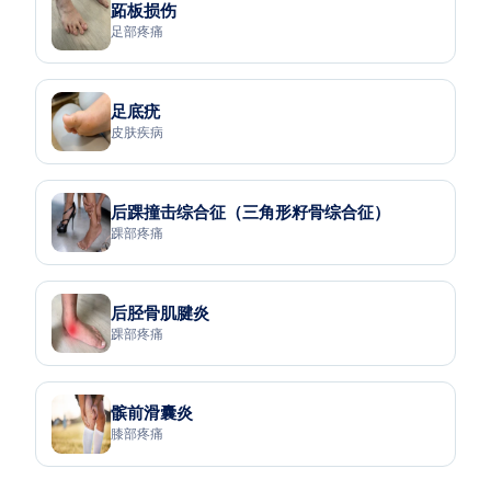
跖板损伤
足部疼痛
足底疣
皮肤疾病
后踝撞击综合征（三角形籽骨综合征）
踝部疼痛
后胫骨肌腱炎
踝部疼痛
髌前滑囊炎
膝部疼痛