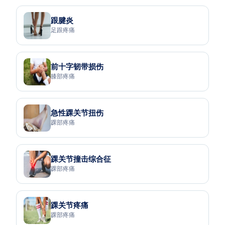
跟腱炎
足跟疼痛
前十字韧带损伤
膝部疼痛
急性踝关节扭伤
踝部疼痛
踝关节撞击综合征
踝部疼痛
踝关节疼痛
踝部疼痛