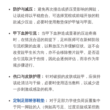
防护与减压：
避免再次撞击或挤压受影响的脚趾，
让该处得以平稳愈合。可选择宽楦或前端开放的鞋
款减少压迫，必要时使用敷垫保护甲皱与甲面。
甲下血肿引流：
当甲下血肿造成显著的压迫疼痛
时，在情况合适的前提下，足科医师可在新鲜阶段
引流积聚的血液，以释放压力并缓解症状。这不会
改变趾甲生长方向，亦不会移除整片趾甲。是否适
合引流取决于伤情，因此会逐例评估，而非作为常
规步骤进行。
伤口与皮肤护理：
针对破损的皮肤或趾甲，应保持
该处清洁与干燥，必要时使用适当敷料，以减少进
一步刺激或感染的机率。
定制足部矫形鞋垫
：
对于足部力学使负荷反覆集中
于同一脚趾的人（例如高弓足、过度后旋或某些跑