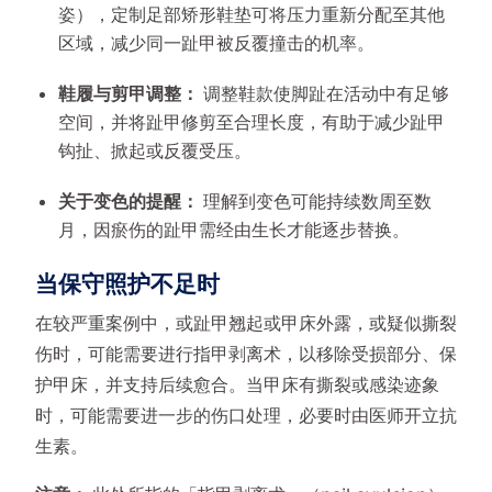
姿），定制足部矫形鞋垫可将压力重新分配至其他
区域，减少同一趾甲被反覆撞击的机率。
鞋履与剪甲调整：
调整鞋款使脚趾在活动中有足够
空间，并将趾甲修剪至合理长度，有助于减少趾甲
钩扯、掀起或反覆受压。
关于变色的提醒：
理解到变色可能持续数周至数
月，因瘀伤的趾甲需经由生长才能逐步替换。
当保守照护不足时
在较严重案例中，或趾甲翘起或甲床外露，或疑似撕裂
伤时，可能需要进行指甲剥离术，以移除受损部分、保
护甲床，并支持后续愈合。当甲床有撕裂或感染迹象
时，可能需要进一步的伤口处理，必要时由医师开立抗
生素。