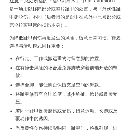
注意：
此处所指的「指甲剥离术」（nail avulsion）
是一项用以移除部分或整片趾甲的处置，与「外伤性趾
甲撕脱伤」不同（后者指的是趾甲在意外中已被部分或
完全拉离甲床的损伤本身）。
为降低趾甲创伤再度发生的风险，留意日常习惯、鞋履
选择与活动模式同样重要：
在行走、工作或搬运重物时留意脚的位置。
在有撞击风险的场合避免赤脚或穿着前端开放的鞋
款。
选择合脚、能让脚趾保留充足空间的鞋款。
将趾甲修剪至合理长度，减少钩扯、掀起或反覆受
压。
若同一趾甲反覆瘀伤或受伤，留意运动、长跑或反
覆动作中的诱因。
当反覆性创伤持续影响同一趾甲时，检视鞋履、训