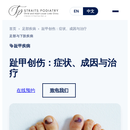
EN
中文
首页
›
足部疾病
›
趾甲创伤：症状、成因与治疗
足部与下肢疾病
趾甲疾病
趾甲创伤：症状、成因与治
疗
在线预约
致电我们