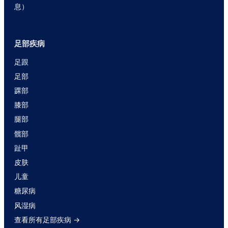
息）
足部疾病
足跟
足部
踝部
膝部
腿部
髋部
趾甲
皮肤
儿童
糖尿病
风湿病
查看所有足部疾病 →