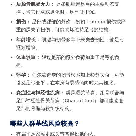
后胫骨肌腱无力：
这条肌腱是足弓的主要动态支
撑，当它过载或退化时，足弓便下沉。
损伤：
足部或踝部的外伤，例如 Lisfranc 损伤或严
重的踝关节扭伤，可能损坏维持足弓的结构。
年龄增长：
肌腱与韧带多年下来失去韧性，使足弓
逐渐塌陷。
体重较重：
经过足部的额外负荷加重了足弓的负
担。
怀孕：
荷尔蒙造成的韧带松弛加上额外负荷，可能
引发足弓变平，在本身有易感倾向时尤其如此。
炎症性与神经性疾病：
类风湿关节炎、跗骨联合与
足部神经性骨关节病（Charcot foot）都可能改变
足部的骨骼与软组织结构。
哪些人群基线风险较高？
有扁平足家族史或关节普遍松弛的人。