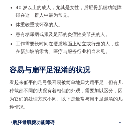
40 岁以上的成人，尤其是女性，后胫骨肌腱功能障
碍在这一群人中最为常见。
体重较重或怀孕的人。
患有糖尿病或累及足部的炎症性关节炎的人。
工作需要长时间在硬质地面上站立或行走的人，这
在新加坡的零售、医疗与服务行业相当常见。
容易与扁平足混淆的状况
看起来低平的足弓很容易被简单地归为扁平足，但有几
种截然不同的状况有着相似的外观，需要加以区分，因
为它们的处理方式不同。以下是最常与扁平足混淆的几
种情况。
后胫骨肌腱功能障碍