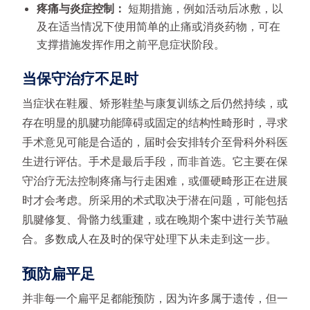
疼痛与炎症控制：
短期措施，例如活动后冰敷，以
及在适当情况下使用简单的止痛或消炎药物，可在
支撑措施发挥作用之前平息症状阶段。
当保守治疗不足时
当症状在鞋履、矫形鞋垫与康复训练之后仍然持续，或
存在明显的肌腱功能障碍或固定的结构性畸形时，寻求
手术意见可能是合适的，届时会安排转介至骨科外科医
生进行评估。手术是最后手段，而非首选。它主要在保
守治疗无法控制疼痛与行走困难，或僵硬畸形正在进展
时才会考虑。所采用的术式取决于潜在问题，可能包括
肌腱修复、骨骼力线重建，或在晚期个案中进行关节融
合。多数成人在及时的保守处理下从未走到这一步。
预防扁平足
并非每一个扁平足都能预防，因为许多属于遗传，但一