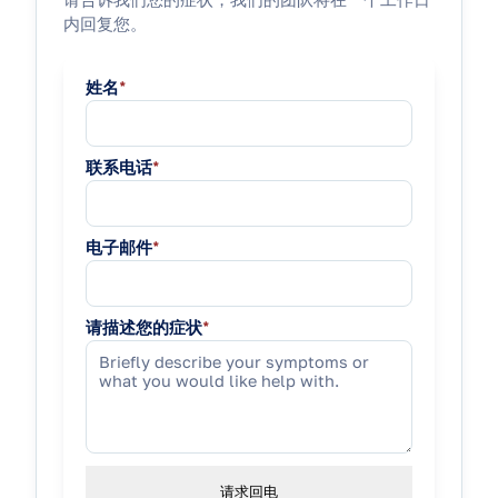
内回复您。
姓名
*
联系电话
*
电子邮件
*
请描述您的症状
*
请求回电