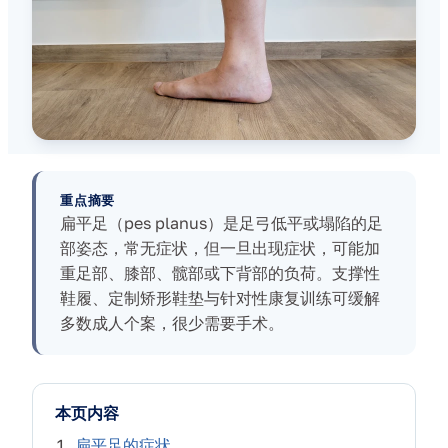
重点摘要
扁平足（pes planus）是足弓低平或塌陷的足
部姿态，常无症状，但一旦出现症状，可能加
重足部、膝部、髋部或下背部的负荷。支撑性
鞋履、定制矫形鞋垫与针对性康复训练可缓解
多数成人个案，很少需要手术。
本页内容
扁平足的症状