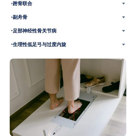
跗骨联合
副舟骨
足部神经性骨关节病
生理性低足弓与过度内旋