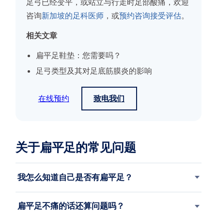
足弓已经变平，或站立与行走时足部酸痛，欢迎
咨询
新加坡的足科医师
，或
预约咨询接受评估
。
相关文章
扁平足鞋垫：您需要吗？
足弓类型及其对足底筋膜炎的影响
在线预约
致电我们
关于扁平足的常见问题
我怎么知道自己是否有扁平足？
扁平足不痛的话还算问题吗？