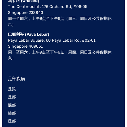
乌节路 (Orchard)
The Centrepoint, 176 Orchard Rd, #06-05
Singapore 238843
周一至周六，上午9点至下午6点（周三、周日及公共假期休
息）
巴耶利峇 (Paya Lebar)
Paya Lebar Square, 60 Paya Lebar Rd, #02-01
Singapore 409051
周一至周六，上午9点至下午6点（周四、周日及公共假期休
息）
足部疾病
足跟
足部
踝部
膝部
腿部