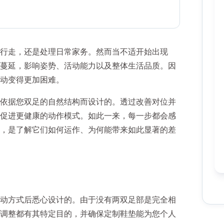
行走，还是处理日常家务。然而当不适开始出现
蔓延，影响姿势、活动能力以及整体生活品质。因
动变得更加困难。
依据您双足的自然结构而设计的。透过改善对位并
促进更健康的动作模式。如此一来，每一步都会感
，是了解它们如何运作、为何能带来如此显著的差
动方式后悉心设计的。由于没有两双足部是完全相
调整都有其特定目的，并确保定制鞋垫能为您个人