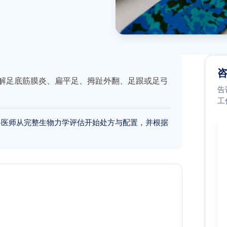
解足底筋膜炎、扁平足、拇趾外翻、足跟或足弓
告
工
科医师从完整生物力学评估开始处方与配置，并根据