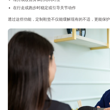
在行走或跑步时稳定或引导关节动作
透过这些功能，定制鞋垫不仅能缓解现有的不适，更能保护