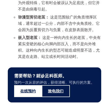
为外观特殊，它有时会被误认为足底疣，但它并
不是由病毒引起。
弥漫型剪切老茧：
这是范围较广的角质增厚区
域，通常超过一公分，内部不含中央角质栓。它
会因为反覆剪切力与负重，在皮肤表面散开。
嵌入型老茧：
这是一种向内生长的老茧，中央有
紧实变硬的核心向脚内部压入，而不是向外堆
积。这种向内生长的型态可能造成明显不适，尤
其是在走路、站立或长时间活动时。
需要帮助？就诊足科医师。
预约一次从容的评估，获得清晰、可执行的方案。
在线预约
致电我们