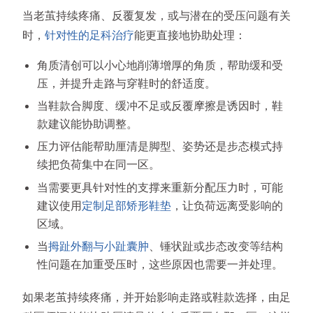
当老茧持续疼痛、反覆复发，或与潜在的受压问题有关
时，
针对性的足科治疗
能更直接地协助处理：
角质清创可以小心地削薄增厚的角质，帮助缓和受
压，并提升走路与穿鞋时的舒适度。
当鞋款合脚度、缓冲不足或反覆摩擦是诱因时，鞋
款建议能协助调整。
压力评估能帮助厘清是脚型、姿势还是步态模式持
续把负荷集中在同一区。
当需要更具针对性的支撑来重新分配压力时，可能
建议使用
定制足部矫形鞋垫
，让负荷远离受影响的
区域。
当
拇趾外翻与小趾囊肿
、锤状趾或步态改变等结构
性问题在加重受压时，这些原因也需要一并处理。
如果老茧持续疼痛，并开始影响走路或鞋款选择，由足