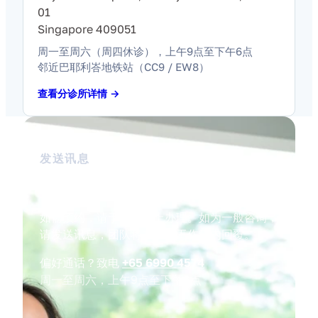
01
Singapore 409051
周一至周六（周四休诊），上午9点至下午6点
邻近巴耶利峇地铁站（CC9 / EW8）
查看分诊所详情 →
发送讯息
一般咨询
如需预约，请于下方线上办理。如为一般咨询，
请发送讯息，团队将在一个工作日内回覆。
偏好通话？致电
+65 6990 4574
周一至周六，上午9点至下午6点