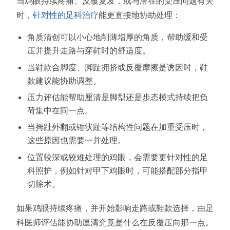
当鸡眼持续疼痛、反覆复发，或与潜在的受压问题有关
时，
针对性的足科治疗
能更直接地协助处理：
角质清创可以小心地削薄增厚的角质，帮助缓和受
压并提升走路与穿鞋时的舒适度。
当鞋款合脚度、脚趾拥挤或反覆摩擦是诱因时，鞋
款建议能协助调整。
压力评估能帮助厘清是脚型还是步态模式持续把负
荷集中在同一点。
当拇趾外翻或锤状趾等结构性问题在加重受压时，
这些原因也需要一并处理。
位置较深或较难处理的鸡眼，会需要更针对性的足
科照护，例如针对甲下鸡眼时，可能搭配部分指甲
切除术。
如果鸡眼持续疼痛，并开始影响走路或鞋款选择，由足
科医师评估能协助厘清究竟是什么在反覆压向那一点。