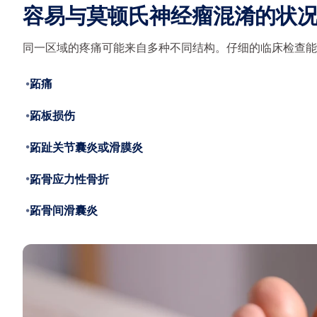
容易与莫顿氏神经瘤混淆的状
同一区域的疼痛可能来自多种不同结构。仔细的临床检查能
跖痛
跖板损伤
跖趾关节囊炎或滑膜炎
跖骨应力性骨折
跖骨间滑囊炎