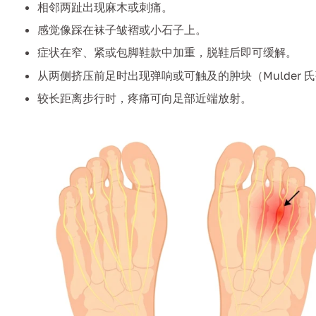
相邻两趾出现麻木或刺痛。
感觉像踩在袜子皱褶或小石子上。
症状在窄、紧或包脚鞋款中加重，脱鞋后即可缓解。
从两侧挤压前足时出现弹响或可触及的肿块（Mulder 氏弹响 / 
较长距离步行时，疼痛可向足部近端放射。