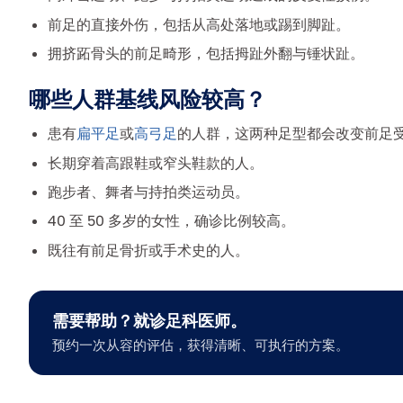
前足的直接外伤，包括从高处落地或踢到脚趾。
拥挤跖骨头的前足畸形，包括拇趾外翻与锤状趾。
哪些人群基线风险较高？
患有
扁平足
或
高弓足
的人群，这两种足型都会改变前足
长期穿着高跟鞋或窄头鞋款的人。
跑步者、舞者与持拍类运动员。
40 至 50 多岁的女性，确诊比例较高。
既往有前足骨折或手术史的人。
需要帮助？就诊足科医师。
预约一次从容的评估，获得清晰、可执行的方案。