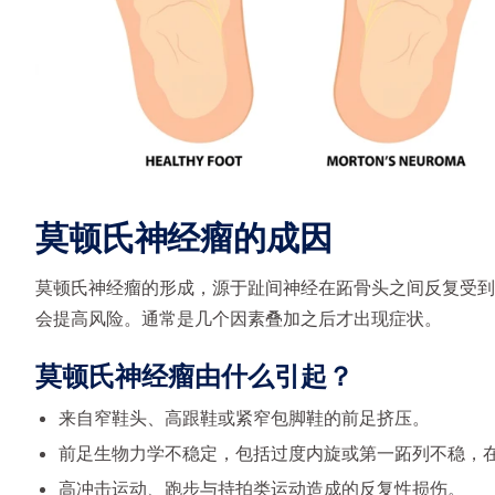
莫顿氏神经瘤的成因
莫顿氏神经瘤的形成，源于趾间神经在跖骨头之间反复受到
会提高风险。通常是几个因素叠加之后才出现症状。
莫顿氏神经瘤由什么引起？
来自窄鞋头、高跟鞋或紧窄包脚鞋的前足挤压。
前足生物力学不稳定，包括过度内旋或第一跖列不稳，
高冲击运动、跑步与持拍类运动造成的反复性损伤。