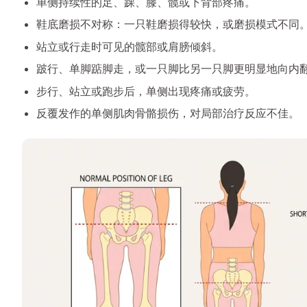
单侧持续性的足、踝、膝、髋或下背部疼痛。
鞋底磨损不对称：一只鞋磨损得较快，或磨损模式不同
站立或行走时可见的髋部或肩膀倾斜。
跛行、单脚踮脚走，或一只脚比另一只脚更明显地向内
步行、站立或跑步后，单侧出现疼痛或疲劳。
反覆发作的单侧肌肉骨骼损伤，对局部治疗反应不佳。