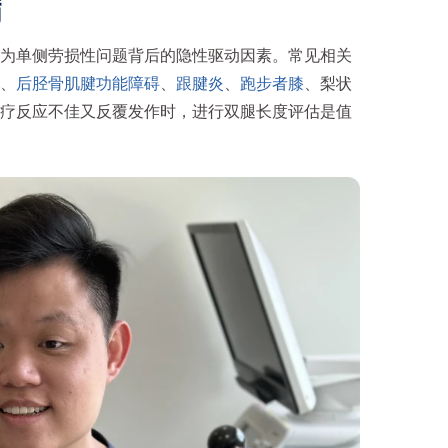
病
为单侧劳损性问题背后的隐性驱动因素。常见相关
、
后胫骨肌腱功能障碍
、
跟腱炎
、
跑步者膝
、梨状
疗反应不佳又反覆发作时，进行双腿长度评估是值