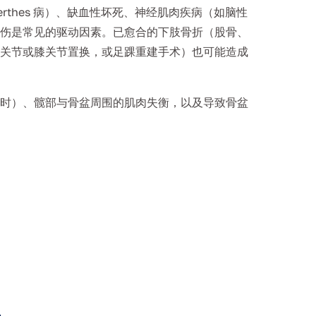
Perthes 病）、缺血性坏死、神经肌肉疾病（如脑性
伤是常见的驱动因素。已愈合的下肢骨折（股骨、
关节或膝关节置换，或足踝重建手术）也可能造成
时）、髋部与骨盆周围的肌肉失衡，以及导致骨盆
。