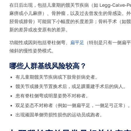
在日后出现，包括儿童期的髋关节疾病（如 Legg-Calve-
麻痹或小儿麻痹）、骨肿瘤，以及过去曾发生的骨感染。外
胫骨或腓骨）可能留下小幅度的长度差异；骨科手术（如髋
新的差异或改变原有的差异。
功能性成因则包括脊柱侧弯、
扁平足
（特别是只有一侧扁平
倾斜的慢性姿势模式。
哪些人群基线风险较高？
有儿童期髋关节疾病或下肢骨折病史者。
髋关节或膝关节置换术后，或足踝重建手术后的病人。
患有脊柱侧弯或明显姿势不对称者。
双足姿态不对称者（例如一侧扁平足，一侧足弓正常）
出现顽固单侧劳损性损伤的运动员或跑者。