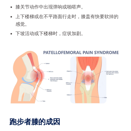
膝关节动作中出现弹响或啪嗒声。
上下楼梯或在不平路面行走时，膝盖有快要软掉的
感觉。
下坡活动或下楼梯时，症状加剧。
跑步者膝的成因