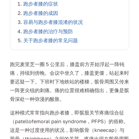
跑步者膝的症状
跑步者膝的成因
容易与跑步者膝混淆的状况
跑步者膝的治疗与预防
关于跑步者膝的常见问题
跑完麦里芝一圈 5 公里后，膝盖前方开始浮起一阵钝
痛，持续到傍晚。会议中坐久了，膝盖更僵，站起来时
要迟疑一下。下班时下地铁站的楼梯，髌骨周围又传来
一阵更尖锐的刺痛。痛的位置很难精确指出，更像是髌
骨深处一种弥漫的酸胀。
这种模式常常指向跑步者膝，即髌股关节疼痛综合征
（patellofemoral pain syndrome，PFPS）的俗称。
这是一种过度使用的状况，影响髌骨（kneecap）与
股骨（thighbone）之间的关节，疼痛出现在髌骨周围