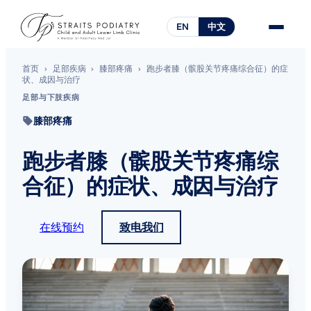
EN
中文
首页
›
足部疾病
›
膝部疼痛
›
跑步者膝（髌股关节疼痛综合征）的症
状、成因与治疗
足部与下肢疾病
膝部疼痛
跑步者膝（髌股关节疼痛综
合征）的症状、成因与治疗
在线预约
致电我们