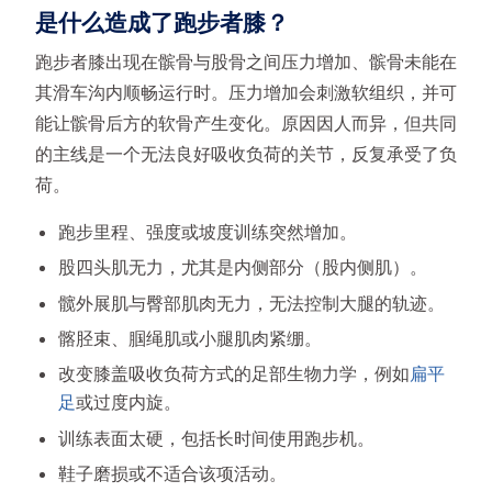
是什么造成了跑步者膝？
跑步者膝出现在髌骨与股骨之间压力增加、髌骨未能在
其滑车沟内顺畅运行时。压力增加会刺激软组织，并可
能让髌骨后方的软骨产生变化。原因因人而异，但共同
的主线是一个无法良好吸收负荷的关节，反复承受了负
荷。
跑步里程、强度或坡度训练突然增加。
股四头肌无力，尤其是内侧部分（股内侧肌）。
髋外展肌与臀部肌肉无力，无法控制大腿的轨迹。
髂胫束、腘绳肌或小腿肌肉紧绷。
改变膝盖吸收负荷方式的足部生物力学，例如
扁平
足
或过度内旋。
训练表面太硬，包括长时间使用跑步机。
鞋子磨损或不适合该项活动。