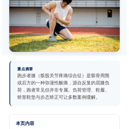
重点摘要
跑步者膝（髌股关节疼痛综合征）是髌骨周围
或后方的一种弥漫性酸痛，源自反复的屈膝负
荷，跑者常见但并非专属。负荷管理、鞋履、
矫形鞋垫与步态矫正可让多数案例缓解。
本页内容