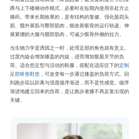
蹲与上下楼梯动作模式，必要时在短期内使用非处方止
痛药。带来长期效果的，是有结构的复健。强化股四头
肌、髋外展肌与臀部肌肉，能改善髌骨的运行轨迹。伸
展紧绷的大腿与髋部肌肉，可减少髌骨外侧的拉力。
当生物力学是诱因之一时，处理足部的角色就有意义。
过度内旋会增加膝盖的内旋，进而增加髌股关节的负
荷。适合您足型与活动的鞋履，搭配在适应症下的
定制
足部矫形鞋垫
，可改变每一步通过膝盖的负荷方式。回
到跑步应以距离与强度循序渐进，而不是凭感觉。循序
渐进地建立回来的负荷，是让跑步者膝不再反复出现的
关键。