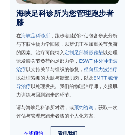
海峡足科诊所为您管理跑步者
膝
在
海峡足科诊所
，跑步者膝的评估包含步态分析
与下肢生物力学回顾，以辨识正在加重关节负荷
的因素。治疗可能纳入
定制足部矫形鞋垫
以处理
诱发膝关节负荷的足部力学，
ESWT 体外冲击波
治疗
以支持关节与组织的修复，
径向压力波治疗
以处理紧绷的大腿与髋部肌肉，以及
EMTT 磁传
导治疗
以处理发炎。我们的物理治疗师，支援肌
力训练与回到跑步的环节。
请与海峡足科诊所对话，或
预约咨询
，获取一次
评估与管理您跑步者膝的个人化方案。
在线预约
致电我们