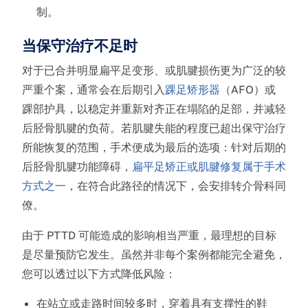
制。
当保守治疗不足时
对于已合并明显扁平足变形、或肌腱损伤更为广泛的较
严重个案，通常会在后期引入
踝足矫形器
（AFO）或
踝部护具，以稳定并重新对齐正在塌陷的足部，并减轻
后胫骨肌腱的负荷。若肌腱失能的程度已超出保守治疗
所能恢复的范围，手术便成为最后的选项：针对后期的
后胫骨肌腱功能障碍，
扁平足矫正或肌腱修复属于手术
方式之一
，在符合此路径的情况下，会安排转介骨科同
僚。
由于 PTTD 可能造成的影响相当严重，最理想的目标
是尽量预防它发生。虽然并非每个案例都能完全避免，
您可以透过以下方式降低风险：
在站立或走路时间较多时，穿着具有支撑性的鞋