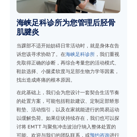
海峡足科诊所为您管理后胫骨
肌腱炎
当踝部不适开始妨碍日常活动时，就是身体在告
诉您该寻求协助了。在
海峡足科诊所
，我们重视
先取得正确的诊断，再综合考量您的活动模式、
鞋款选择、小腿柔软度与足部生物力学等因素，
找出造成疼痛的根本原因。
在此基础上，我们会为您设计一套契合生活节奏
的处置方案，可能包括鞋款建议、定制足部矫形
鞋垫、活动指引，以及在家就能进行的简易运动
以缓解负荷。如果症状持续存在，我们也可以探
讨将 EMTT 与聚焦冲击波治疗纳入整体处置的
可能。欢迎与我们的团队联系，或
预约咨询
进行