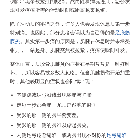
侧踝出现像被拉扯的酸痛。然而随着病况进展，您会发
现引发疼痛所需的活动时间或距离越来越短。
除了活动后的疼痛之外，许多人也会发现休息后第一步
特别痛。也因此，部分患者会误以为自己得的是
足底筋
膜炎
。其实第一步痛的原因是，肌腱在休息时并未承受
张力，一站起身、肌腱突然被拉紧，疼痛便瞬间引发。
整体而言，后胫骨肌腱炎的症状在早期常常是「时好时
坏」，所以容易被多数人忽略。但当肌腱损伤开始加重
时，其他较明显的症状也会陆续出现：
内侧踝或足弓沿线出现疼痛与肿胀。
走每一步都会痛，尤其是蹬地的瞬间。
受影响那一侧的脚平衡变差。
受影响那一侧的脚难以踮起脚尖。
内侧足弓逐渐塌陷，或两脚出现不对称的
足弓塌陷