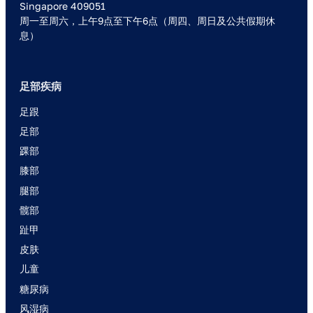
Singapore 409051
周一至周六，上午9点至下午6点（周四、周日及公共假期休
息）
足部疾病
足跟
足部
踝部
膝部
腿部
髋部
趾甲
皮肤
儿童
糖尿病
风湿病