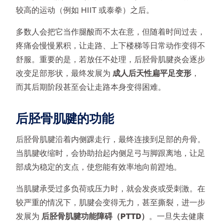
较高的运动（例如 HIIT 或泰拳）之后。
多数人会把它当作腿酸而不太在意，但随着时间过去，
疼痛会慢慢累积，让走路、上下楼梯等日常动作变得不
舒服。重要的是，若放任不处理，后胫骨肌腱炎会逐步
改变足部形状，最终发展为
成人后天性扁平足变形
，
而其后期阶段甚至会让走路本身变得困难。
后胫骨肌腱的功能
后胫骨肌腱沿着内侧踝走行，最终连接到足部的舟骨。
当肌腱收缩时，会协助抬起内侧足弓与脚跟离地，让足
部成为稳定的支点，使您能有效率地向前蹬地。
当肌腱承受过多负荷或压力时，就会发炎或受刺激。在
较严重的情况下，肌腱会变得无力，甚至撕裂，进一步
发展为
后胫骨肌腱功能障碍（PTTD）
。一旦失去健康