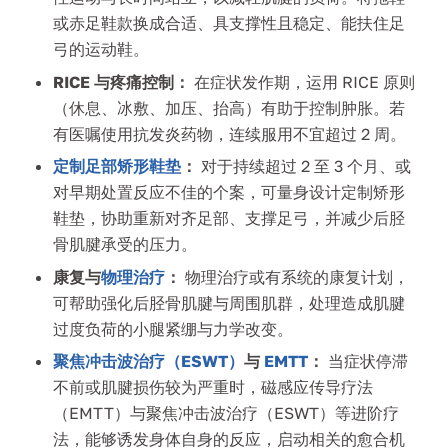
或赤足鞋款换成合适、具支撑性且稳定、能扶住足
弓的运动鞋。
RICE 与疼痛控制：
在症状发作期，运用 RICE 原则
（休息、冰敷、加压、抬高）有助于控制肿胀。若
有医嘱使用抗发炎药物，连续服用不宜超过 2 周。
定制足部矫形鞋垫
：
对于持续超过 2 至 3 个月、或
对早期处置反应不佳的个案，可量身设计定制矫形
鞋垫，协助重新对齐足部、支撑足弓，并减少后胫
骨肌腱承受的压力。
康复与
物理治疗
：
物理治疗或有系统的康复计划，
可帮助强化后胫骨肌腱与周围肌群，处理造成肌腱
过度负荷的小腿紧绷与力学改变。
聚焦冲击波治疗（ESWT）
与
EMTT
：
当症状停滞
不前或肌腱损伤较为严重时，磁感应传导疗法
（EMTT）与聚焦冲击波治疗（ESWT）等进阶疗
法，能够诱发身体自身的反应，启动相关的愈合机