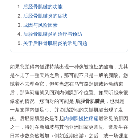
后胫骨肌腱的功能
后胫骨肌腱炎的症状
成因与风险因素
后胫骨肌腱炎的治疗与预防
关于后胫骨肌腱炎的常见问题
如果您觉得内侧踝持续出现一种像被拉扯的酸痛，尤其
是在走了一整天路之后，那可能不只是一般的腿酸。您
试着不去理会它，但每当您在乌节路逛街或运动结束
后，那阵闷痛就又回到内侧踝那个位置。如果听起来很
像您的情况，您面对的可能是
后胫骨肌腱炎
，也就是
一条支撑内侧足弓、并协助蹬地的关键肌腱出现了发
炎。后胫骨肌腱炎是引起
内侧踝慢性疼痛
最常见的原因
之一，特别在新加坡与其他亚洲国家更常见，常发生在
日常步数突然增加（例如近期出游）之后，或一场强度