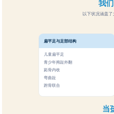
我们
以下状况涵盖了
扁平足与足部结构
儿童扁平足
青少年拇趾外翻
跖骨内收
弯曲趾
跗骨联合
当