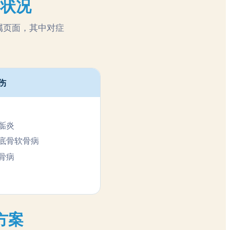
部状况
属页面，其中对症
伤
骺炎
底骨软骨病
骨病
方案