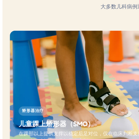
大多数儿科病例
矫形器治疗
儿童踝上矫形器（SMO）
在踝部以上提供支撑以稳定后足对位，仅在临床判断支