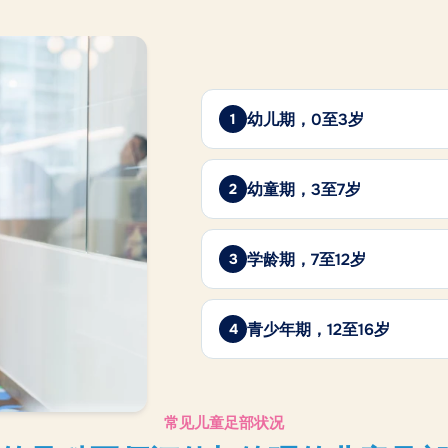
幼儿期，0至3岁
幼童期，3至7岁
学龄期，7至12岁
青少年期，12至16岁
常见儿童足部状况