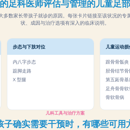
的足科医师评估与管理的儿童足
大多数家长带孩子就诊的原因。每张卡片链接至该状况的专
状、成因与治疗选项有深入的临床说明。
步态与下肢对位
儿童运动损
内八字步态
跟骨骨骺炎
踮脚走路
胫骨结节骨
X 型腿
第五跖骨基
足舟骨骨软
骨软骨病
儿科工具与治疗方案
孩子确实需要干预时，有哪些可用