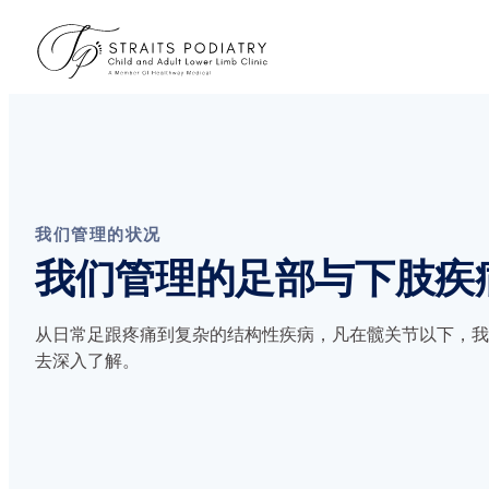
我们管理的状况
我们管理的足部与下肢疾
从日常足跟疼痛到复杂的结构性疾病，凡在髋关节以下，我
去深入了解。