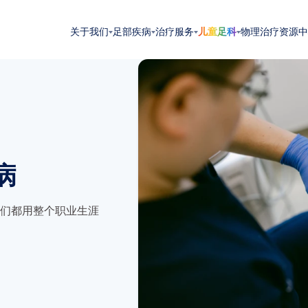
关于我们
足部疾病
治疗服务
儿童足科
物理治疗
资源中
病
们都用整个职业生涯