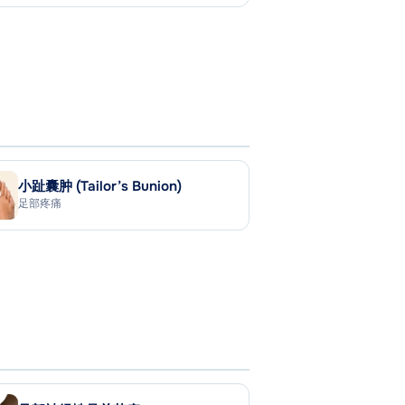
小趾囊肿 (Tailor’s Bunion)
足部疼痛