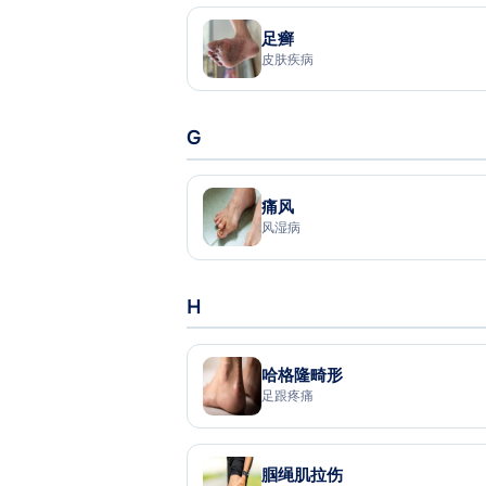
足癣
皮肤疾病
G
痛风
风湿病
H
哈格隆畸形
足跟疼痛
腘绳肌拉伤