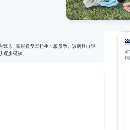
刺激的病况，跟腱反复牵拉生长板所致。该病具自限
请
状逐步缓解。
作